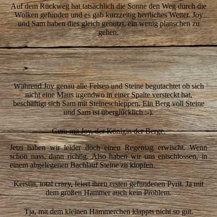
Auf dem Rückweg hat tatsächlich die Sonne den Weg durch die
Wolken gefunden und es gab kurzzeitig herrliches Wetter. Joy
und Sam haben dies gleich genutzt, ein wenig planschen zu
gehen.
10-Joy-gaehnt
7-Sam
Während Joy genau alle Felsen und Steine begutachtet ob sich
nicht eine Maus irgendwo in einer Spalte versteckt hat,
beschäftigt sich Sam mit Steineschleppen. Ein Berg voll Steine
und Sam ist überglücklich :-).
Gero mit Joy, der Königin der Berge.
Jetzt haben wir leider doch einen Regentag erwischt. Wenn
schon nass, dann richtig. Also haben wir uns entschlossen, in
einem abgelegenen Bachlauf Steine zu klopfen.
Kerstin, total crazy, feiert ihren ersten gefundenen Pyrit. Ja mit
dem großen Hammer auch kein Problem.
Tja, mit dem kleinen Hämmerchen klappts nicht so gut.