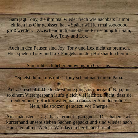
15-Gero-winkt
16-Hunde-baden
Sam jagt Tony, die ihm mal wieder frech wie nachbars Lumpi
einfach ins Ohr gebissen hat. - Später will ich mal sooooooo
groß werden. - Zwischendurch eine kleine Erfrischung für Sam,
Joy, Tony und Lex.
Auch in den Pausen sind Joy, Tony und Lex nicht zu bremsen.
Hier spielen Tony und Lex Fangels um den Holzhaufen herum.
Sam ruht sich lieber ein wenig im Gras aus.
"Spielst du mit uns mit?" Tony schaut nach ihrem Papa.
Ächz. Geschafft. Die letzte Stunde gings nur bergauf. Naja, mit
so einem Vierergespann läufts gleich viel leichter. Nicht, dass sie
denken unsere Racker wären nach über vier Stunden müde.
Nein, alle strotzen geradezu vor Energie.
Am nächsten Tag hats erneut geregnet. Da haben wir
kurzerhand unsere sieben Sachen gepackt und sind wieder nach
Hause gefahren. Ach ja. War das ein herrlicher Urlaub.