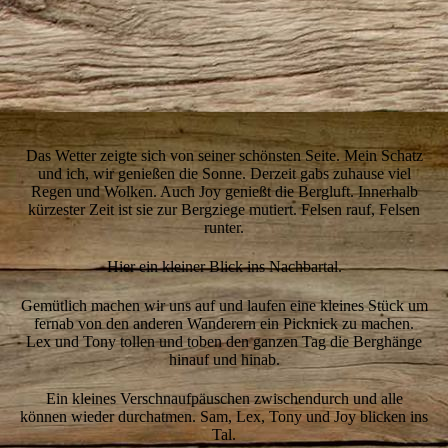
12-Kerstin
Das Wetter zeigte sich von seiner schönsten Seite. Mein Schatz
und ich, wir genießen die Sonne. Derzeit gabs zuhause viel
Regen und Wolken. Auch Joy genießt die Bergluft. Innerhalb
kürzester Zeit ist sie zur Bergziege mutiert. Felsen rauf, Felsen
runter.
Hier ein kleiner Blick ins Nachbartal.
Gemütlich machen wir uns auf und laufen eine kleines Stück um
fernab von den anderen Wanderern ein Picknick zu machen.
Lex und Tony tollen und toben den ganzen Tag die Berghänge
hinauf und hinab.
Ein kleines Verschnaufpäuschen zwischendurch und alle
können wieder durchatmen. Sam, Lex, Tony und Joy blicken ins
Tal.