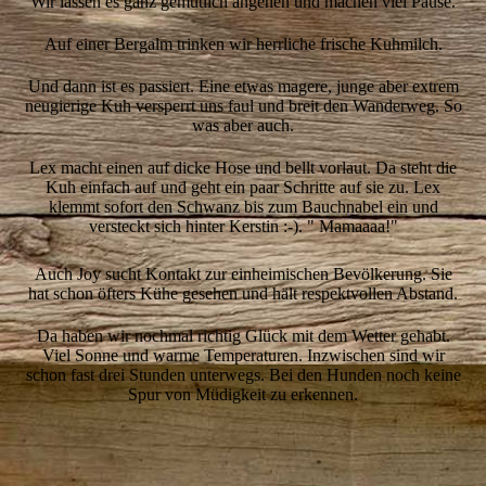
Wir lassen es ganz gemütlich angehen und machen viel Pause.
Auf einer Bergalm trinken wir herrliche frische Kuhmilch.
Und dann ist es passiert. Eine etwas magere, junge aber extrem
neugierige Kuh versperrt uns faul und breit den Wanderweg. So
was aber auch.
Lex macht einen auf dicke Hose und bellt vorlaut. Da steht die
Kuh einfach auf und geht ein paar Schritte auf sie zu. Lex
klemmt sofort den Schwanz bis zum Bauchnabel ein und
versteckt sich hinter Kerstin :-). " Mamaaaa!"
Auch Joy sucht Kontakt zur einheimischen Bevölkerung. Sie
hat schon öfters Kühe gesehen und hält respektvollen Abstand.
Da haben wir nochmal richtig Glück mit dem Wetter gehabt.
Viel Sonne und warme Temperaturen. Inzwischen sind wir
schon fast drei Stunden unterwegs. Bei den Hunden noch keine
Spur von Müdigkeit zu erkennen.
14-Joy-rennt