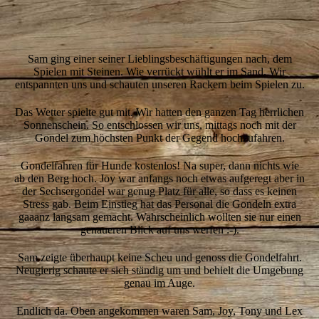
3-Sam-Sand
Sam ging einer seiner Lieblingsbeschäftigungen nach, dem
Spielen mit Steinen. Wie verrückt wühlt er im Sand. Wir
entspannten uns und schauten unseren Rackern beim Spielen zu.
Das Wetter spielte gut mit. Wir hatten den ganzen Tag herrlichen
Sonnenschein. So entschlossen wir uns, mittags noch mit der
Gondel zum höchsten Punkt der Gegend hochzufahren.
Gondelfahren für Hunde kostenlos! Na super, dann nichts wie
ab den Berg hoch. Joy war anfangs noch etwas aufgeregt aber in
der Sechsergondel war genug Platz für alle, so dass es keinen
Stress gab. Beim Einstieg hat das Personal die Gondeln extra
gaaanz langsam gemacht. Wahrscheinlich wollten sie nur einen
genaueren Blick auf uns werfen :-).
Sam zeigte überhaupt keine Scheu und genoss die Gondelfahrt.
Neugierig schaute er sich ständig um und behielt die Umgebung
genau im Auge.
Endlich da. Oben angekommen waren Sam, Joy, Tony und Lex