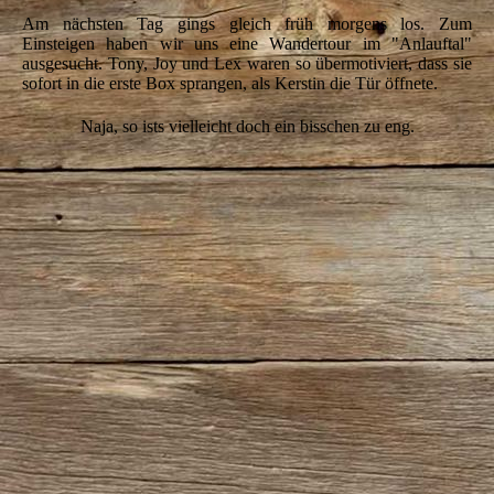
Am nächsten Tag gings gleich früh morgens los. Zum
Einsteigen haben wir uns eine Wandertour im "Anlauftal"
ausgesucht. Tony, Joy und Lex waren so übermotiviert, dass sie
sofort in die erste Box sprangen, als Kerstin die Tür öffnete.
Naja, so ists vielleicht doch ein bisschen zu eng.