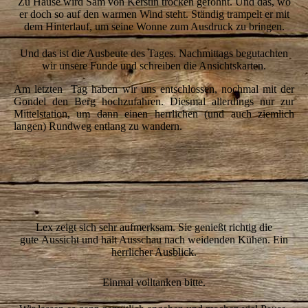
Zu Hause wird Sam von Kerstin trocken geföhnt. Und das, wo
er doch so auf den warmen Wind steht. Ständig trampelt er mit
dem Hinterlauf, um seine Wonne zum Ausdruck zu bringen.
Und das ist die Ausbeute des Tages. Nachmittags begutachten
wir unsere Funde und schreiben die Ansichtskarten.
Am letzten Tag haben wir uns entschlossen, nochmal mit der
Gondel den Berg hochzufahren. Diesmal allerdings nur zur
Mittelstation, um dann einen herrlichen (und auch ziemlich
langen) Rundweg entlang zu wandern.
1-Kerstin-steigt-ein
2-Joy-gondelt
4-Berge
Lex zeigt sich sehr aufmerksam. Sie genießt richtig die
gute Aussicht und hält Ausschau nach weidenden Kühen. Ein
herrlicher Ausblick.
Einmal volltanken bitte.