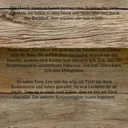
Die Hunde lassen sich vom permanenten Regenwetter nicht
ablenken. Sie fetzen so über Stock und Stein, über und durch
den Bachlauf, dass sowieso alle nass wären.
4-Sam
5-Hunde-nass
Nach kurzer Zeit haben wir nicht nur die Taschen voll sondern
auch die Nase. Bis auf die Haut durchnässt ist nicht nur den
Hunden, sondern auch Kerstin bald bitterlich kalt. Gut, dass ein
Bergrestaurant in unmittelbarer Nähe war. Zeit zum Abtrocknen,
Zeit zum Mittagessen.
So saßen Tony, Lex und Joy artig am Tisch mit ihren
Bademänteln und haben gewartet, bis was Leckeres für sie
abfällt. Tony ist so müde vom Toben, dass sie fast am Tisch
einschläft. Die anderen Restaurantgäste waren begeistert.
6-Sam
8-Sam-foenen