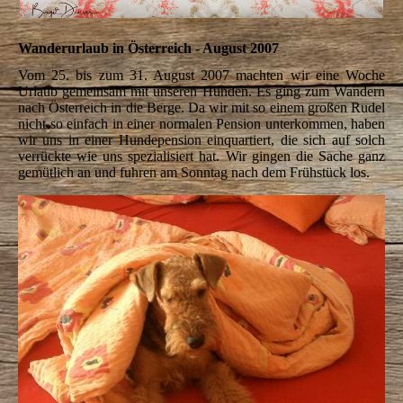
Wanderurlaub in Österreich - August 2007
Vom 25. bis zum 31. August 2007 machten wir eine Woche
Urlaub gemeinsam mit unseren Hunden. Es ging zum Wandern
nach Österreich in die Berge. Da wir mit so einem großen Rudel
nicht so einfach in einer normalen Pension unterkommen, haben
wir uns in einer Hundepension einquartiert, die sich auf solch
verrückte wie uns spezialisiert hat. Wir gingen die Sache ganz
gemütlich an und fuhren am Sonntag nach dem Frühstück los.