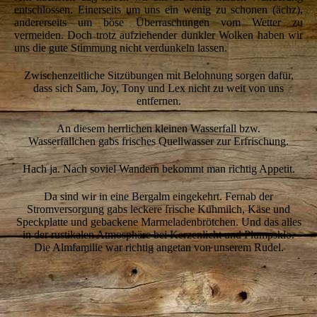
entschlossen. Einerseits um uns ein wenig zu schonen (ächz),
andererseits um böse Überraschungen vom Wetter zu
vermeiden. Doch trotz aufziehender dunkler Wolken haben wir
uns die gute Stimmung nicht verdunkeln lassen.
Zwischenzeitliche Sitzübungen mit Belohnung sorgen dafür,
dass sich Sam, Joy, Tony und Lex nicht zu weit von uns
entfernen.
An diesem herrlichen kleinen Wasserfall bzw.
Wasserfällchen gabs frisches Quellwasser zur Erfrischung.
Hach ja. Nach soviel Wandern bekommt man richtig Appetit.
Da sind wir in eine Bergalm eingekehrt. Fernab der
Stromversorgung gabs leckere frische Kuhmilch, Käse und
Speckplatte und gebackene Marmeladenbrötchen. Und das alles
in der rustikalen Atmosphäre bei Kerzenlicht und Plumpsklo.
Die Almfamilie war richtig angetan von unserem Rudel.
8-Joy-badet
9-Joy-im-Wasser