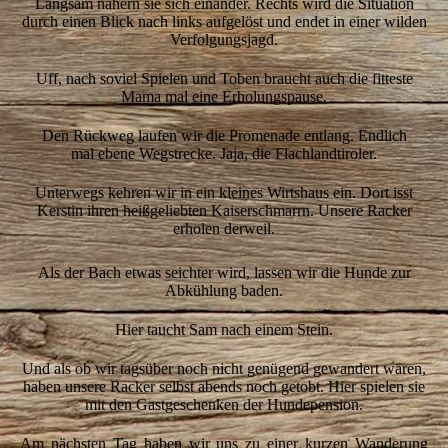
Langsam nähern sie sich einander. Rechts wird die Situation
durch einen Blick nach links aufgelöst und endet in einer wilden
Verfolgungsjagd.
Uff, nach soviel Spielen und Toben braucht auch die fitteste
Mama mal eine Erholungspause.
Den Rückweg laufen wir die Promenade entlang. Endlich
mal ebene Wegstrecke. Jaja, die Flachlandtiroler.
Unterwegs kehren wir in ein kleines Wirtshaus ein. Dort isst
Kerstin ihren heißgeliebten Kaiserschmarrn. Unsere Racker
erholen derweil.
Als der Bach etwas seichter wird, lassen wir die Hunde zur
Abkühlung baden.
Hier taucht Sam nach einem Stein.
Und als ob wir tagsüber noch nicht genügend gewandert wären,
haben unsere Racker selbst abends noch getobt. Hier spielen sie
mit den Gastgeschenken der Hundepension.
Am nächsten Tag haben wir uns zu einer kurzen Wanderung