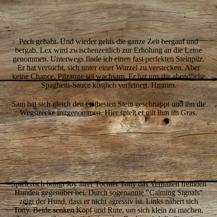
3-Gero+Hunde
4-Gero+Pilz
Pech gehabt. Und wieder gehts die ganze Zeit bergauf und
bergab. Lex wird zwischenzeitlich zur Erholung an die Leine
genommen. Unterwegs finde ich einen fast perfekten Steinpilz.
Er hat versucht, sich unter einer Wurzel zu verstecken. Aber
keine Chance. Pilzauge sei wachsam. Er hat uns die abendliche
Spaghetti-Sauce köstlich verfeinert. Hmmm.
Sam hat sich gleich den erstbesten Stein geschnappt und ihn die
Wegstrecke mitgenommen. Hier spielt er mit ihm im Gras.
6-annaehern1
7-annaehern2
8-annaehern3
Spielerisch bringt Joy ihrer Tochter Tony das Verhalten fremden
Hunden gegenüber bei. Durch sogenannte "Calming Signals"
zeigt der Hund, dass er nicht agressiv ist. Links nähert sich
Tony. Beide senken Kopf und Rute, um sich klein zu machen.