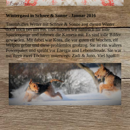
Wintergassi in Schnee & Sonne - Januar 2016
Traumhaftes Wetter mit Schnee & Sonne zog diesen Winter
doch noch bei uns ein. Das nutzten wir natürlich für tolle
Spaziergänge und nahmen die Kamera mit. Es sind tolle Bilder
geworden. Mit dabei war Kora, die vor guten elf Wochen, elf
Welpen gebar und diese problemlos großzog. Sie ist ein wahres
Powerpaket und sprüht vor Energie und Lebensfreude. Sie war
mit ihren zwei Töchtern unterwegs: Zadi & Juno. Viel Spaß!!!