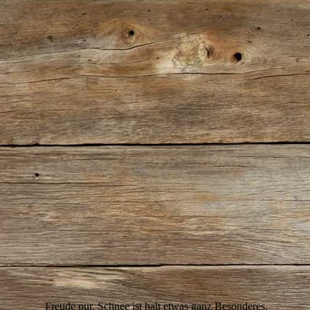
IMG_9354
IMG_9373(2)
IMG_9380
IMG_9395
IMG_9398
IMG_9400(2)
IMG_9405
IMG_9413(2)
IMG_9438
IMG_9449
IMG_9450
IMG_9459
Freude pur. Schnee ist halt etwas ganz Besonderes.