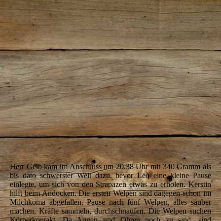
09
Herr Gelb kam im Anschluss um 20.38 Uhr mit 340 Gramm als
bis dato schwerster Welt dazu, bevor Leo eine kleine Pause
einlegte, um sich von den Strapazen etwas zu erholen. Kerstin
hilft beim Andocken. Die ersten Welpen sind dagegen schon im
Milchkoma abgefallen. Pause nach fünf Welpen, alles sauber
machen, Kräfte sammeln, durchschnaufen. Die Welpen suchen
Körperkontakt. Da Augen und Ohren noch zu sind, sind