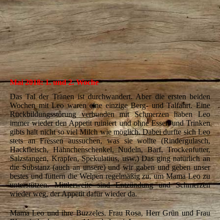
16
17
Mai 2018: 1. und 2. Woche
Das Tal der Tränen ist durchwandert. Aber die ersten beiden
Wochen mit Leo waren eine einzige Berg- und Talfahrt. Eine
Rückbildungsstörung verbunden mit Schmerzen haben Leo
immer wieder den Appetit ruiniert und ohne Essen und Trinken
gibts halt nicht so viel Milch wie möglich. Dabei durfte sich Leo
stets an Fressen aussuchen, was sie wollte (Rindergulasch,
Hackfleisch, Hähnchenschenkel, Nudeln, Barf, Trockenfutter,
Salzstangen, Krapfen, Spekulatius, usw.) Das ging natürlich an
die Substanz (auch an unsere) und wir gaben und geben unser
bestes und füttern die Welpen regelmäßig zu, um Mama Leo zu
unterstützen. Mittlerweite sind Entzündung und Schmerzen
wieder weg, der Appetit dafür wieder da.
Mama Leo und ihre Buzzeles. Frau Rosa, Herr Grün und Frau