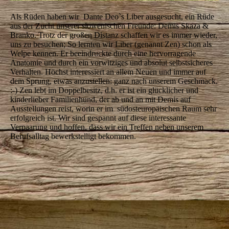
Als Rüden haben wir Dante Deo`s Liber ausgesucht, ein Rüde
aus der Zucht unserer slowenischen Freunde: Demis Skaza &
Branko. Trotz der großen Distanz schaffen wir es immer wieder,
uns zu besuchen; So lernten wir Liber (genannt Zen) schon als
Welpe kennen. Er beeindruckte durch eine hervorragende
Anatomie und durch ein vorwitziges und absolut selbstsicheres
Verhalten. Höchst interessiert an allem Neuen und immer auf
dem Sprung, etwas anzustellen: ganz nach unserem Geschmack.
:-) Zen lebt im Doppelbesitz, d.h. er ist ein glücklicher und
kinderlieber Familienhund, der ab und an mit Demis auf
Ausstellungen reist, worin er im südosteuropäischen Raum sehr
erfolgreich ist. Wir sind gespannt auf diese interessante
Verpaarung und hoffen, dass wir ein Treffen neben unserem
Berufsalltag bewerkstelligt bekommen.