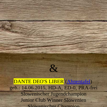
Winter17
&
DANTE DEO'S LIBER
(
Ahnentafel
)
geb.: 14.06.2015, HD-A, ED-0, PRA-frei
Slowenischer Jugendchampion
Junior Club Winner Slowenien
Slowenischer Champion