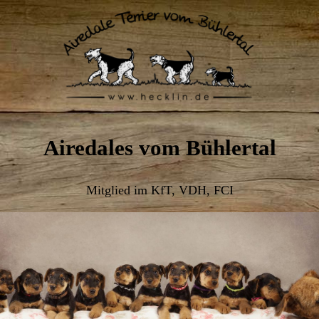
Airedales vom Bühlertal
Mitglied im KfT, VDH, FCI