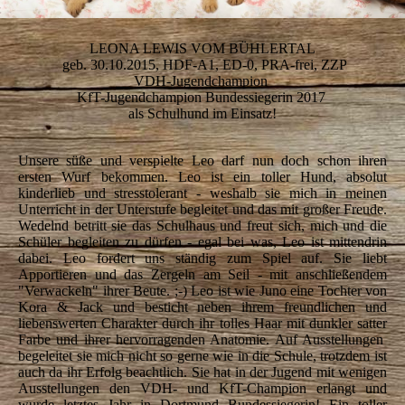
LEONA LEWIS VOM BÜHLERTAL
geb. 30.10.2015, HDF-A1, ED-0, PRA-frei, ZZP
VDH-Jugendchampion
KfT-Jugendchampion Bundessiegerin 2017
als Schulhund im Einsatz!
Unsere süße und verspielte Leo darf nun doch schon ihren
ersten Wurf bekommen. Leo ist ein toller Hund, absolut
kinderlieb und stresstolerant - weshalb sie mich in meinen
Unterricht in der Unterstufe begleitet und das mit großer Freude.
Wedelnd betritt sie das Schulhaus und freut sich, mich und die
Schüler begleiten zu dürfen - egal bei was, Leo ist mittendrin
dabei. Leo fordert uns ständig zum Spiel auf. Sie liebt
Apportieren und das Zergeln am Seil - mit anschließendem
"Verwackeln" ihrer Beute. ;-) Leo ist wie Juno eine Tochter von
Kora & Jack und besticht neben ihrem freundlichen und
liebenswerten Charakter durch ihr tolles Haar mit dunkler satter
Farbe und ihrer hervorragenden Anatomie. Auf Ausstellungen
begeleitet sie mich nicht so gerne wie in die Schule, trotzdem ist
auch da ihr Erfolg beachtlich. Sie hat in der Jugend mit wenigen
Ausstellungen den VDH- und KfT-Champion erlangt und
wurde letztes Jahr in Dortmund Bundessiegerin! Ein toller