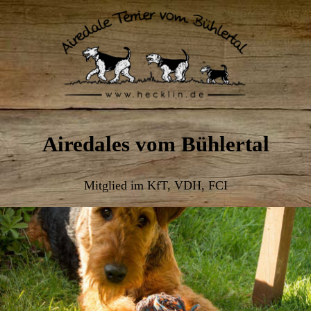
Airedales vom Bühlertal
Mitglied im KfT, VDH, FCI